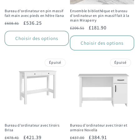
Bureau d'ordinateur en pin massif
Ensemble bibliothèque et bureau
fait main avec pieds en hêtre Ilana
d'ordinateur en pin massif fait à la
main Miraperry
Prix
Prix
£536.25
£608.81
Prix
Prix
£181.90
£206.51
habituel
promotionnel
habituel
promotionnel
Choisir des options
Choisir des options
Épuisé
Épuisé
Bureau d'ordinateur avec tiroirs
Bureau d'ordinateur avec tiroir et
Brisa
armoire Novella
Prix
Prix
£421.39
Prix
Prix
£384.91
£478.41
£437.00