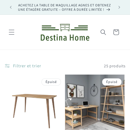
et
ACHETEZ LA TABLE DE MAQUILLAGE AGNES ET OBTENEZ
ACHET
passer
UNE ÉTAGÈRE GRATUITE – OFFRE À DURÉE LIMITÉE !
ÉTAGÈ
au
contenu
Panier
Filtrer et trier
25 produits
Épuisé
Épuisé