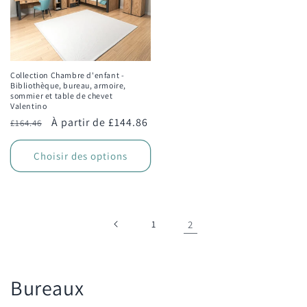
Collection Chambre d'enfant -
Bibliothèque, bureau, armoire,
sommier et table de chevet
Valentino
Prix
Prix
À partir de £144.86
£164.46
habituel
promotionnel
Choisir des options
1
2
C
Bureaux