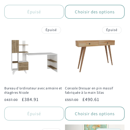
habituel
promotionnel
habituel
promotionnel
Épuisé
Choisir des options
Épuisé
Épuisé
Bureau d'ordinateur avec armoire et
Console Dresuar en pin massif
étagères Nicole
fabriquée à la main Silas
Prix
Prix
£384.91
Prix
Prix
£490.61
£437.00
£557.00
habituel
promotionnel
habituel
promotionnel
Épuisé
Choisir des options